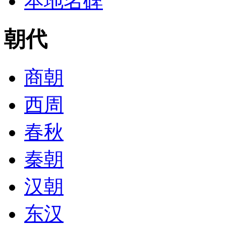
本地名碑
朝代
商朝
西周
春秋
秦朝
汉朝
东汉