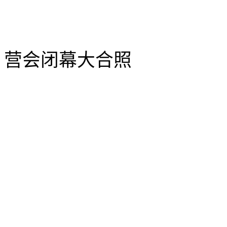
营会闭幕大合照