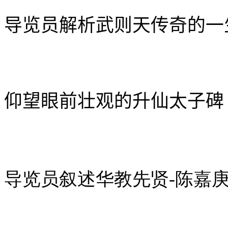
导览员解析武则天传奇的一
仰望眼前壮观的升仙太子
碑
导览员叙述华教先贤-陈嘉