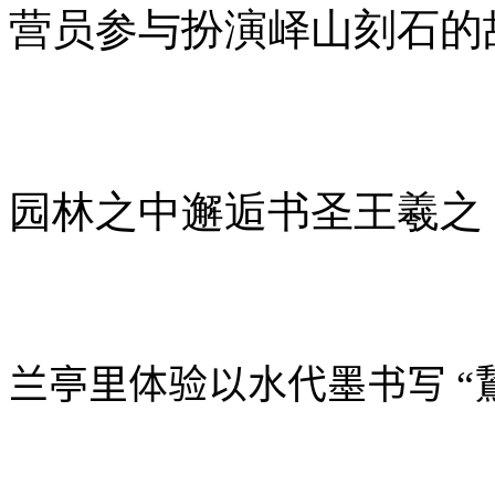
营员参与扮演峄山刻石的
园林之中邂逅书圣王羲之
兰亭里体验以水代墨书写
“