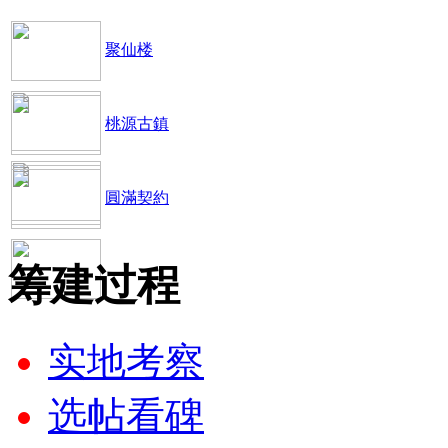
聚仙楼
桃源古鎮
圓滿契約
筹建过程
实地考察
选帖看碑