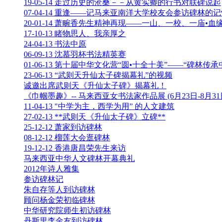
19-05-14 走过历史的沧桑－－从黄实卿的行书对联碑说起
07-04-14 重逢——记马来亚南洋大学校友会参访碑林的
20-01-14 萧畹香先生精神再现――一山、一校、一庙•
17-10-13 睹物思人、我亲厚之
24-04-13 书法中原
06-09-13 沈慕羽杯书法精英赛
01-06-13 第十届中华文化营“圆•十全十美”——“碑林传
23-06-13 “武则天升仙太子碑揭幕礼”的视频
诚邀出席武则天《升仙太子碑》揭幕礼！
《巾帼墨趣》-- 马来西亚女书法家作品展 (6月23日-8月31
11-04-13 "中学为主，西学为用” 的人文建筑
27-02-13 **武则天《升仙太子碑》立碑**
25-12-12 萧家到访碑林
08-12-12 榴莲大会逛碑林
19-12-12 香港唐昌荣先生来访
马来西亚中华人文碑林开幕典礼
2012年诗人雅集
参访碑林记
朱自存等人到访碑林
顾问杨金荣初临碑林
中华研究院师生初访碑林
丹斯里李金友到访碑林