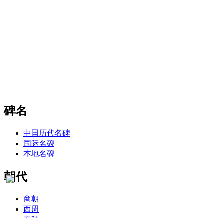
碑名
中国历代名碑
国际名碑
本地名碑
朝代
商朝
西周