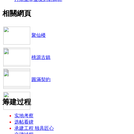
相關網頁
聚仙楼
桃源古鎮
圓滿契約
筹建过程
实地考察
选帖看碑
承建工程 独具匠心