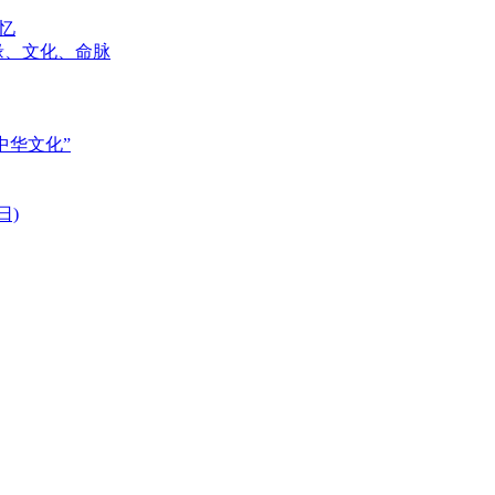
记忆
血缘、文化、命脉
承中华文化”
日)