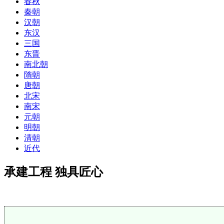
春秋
秦朝
汉朝
东汉
三国
东晋
南北朝
隋朝
唐朝
北宋
南宋
元朝
明朝
清朝
近代
承建工程 独具匠心