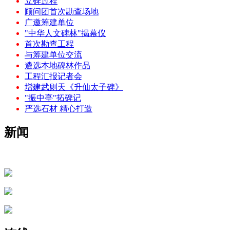
立碑过程
顾问团首次勘查场地
广邀筹建单位
"中华人文碑林"揭幕仪
首次勘查工程
与筹建单位交流
遴选本地碑林作品
工程汇报记者会
增建武则天《升仙太子碑》
"振中亭"拓碑记
严选石材 精心打造
新闻